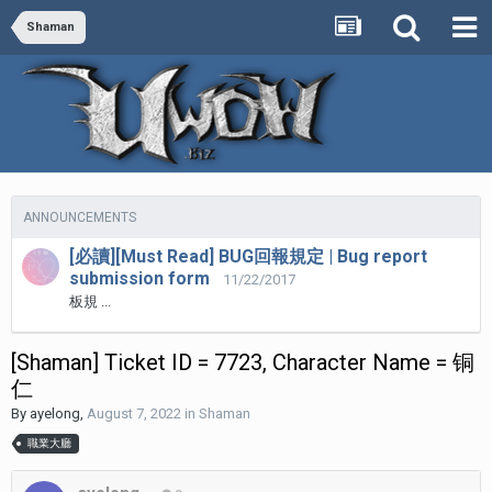
Shaman
ANNOUNCEMENTS
[必讀][Must Read] BUG回報規定 | Bug report
submission form
11/22/2017
板規 ...
[Shaman] Ticket ID = 7723, Character Name = 铜
仁
By
ayelong
,
August 7, 2022
in
Shaman
職業大廳