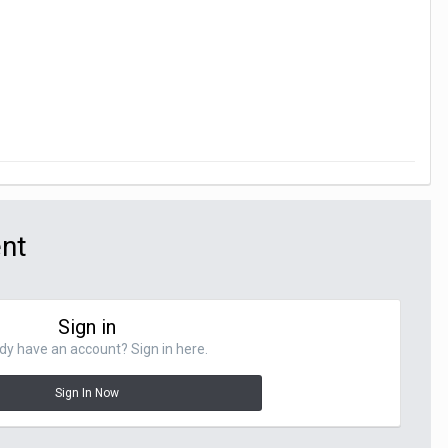
ent
Sign in
dy have an account? Sign in here.
Sign In Now