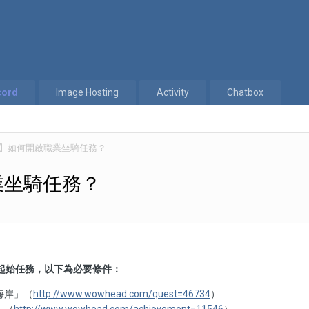
cord
Image Hosting
Activity
Chatbox
】如何開啟職業坐騎任務？
業坐騎任務？
起始任務，以下為必要條件：
海岸」（
http://www.wowhead.com/quest=46734
）