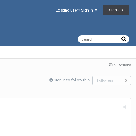
Sign Up
Existing user? Sign In
All Activity
Sign in to follow this
Followers
0