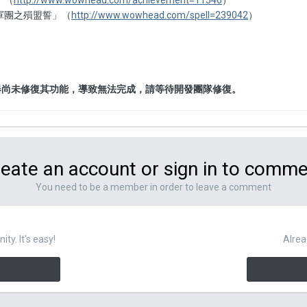
」（
http://www.wowhead.com/achievement=11546
）
軍團之殞盟誓」（
http://www.wowhead.com/spell=239042
）
器尚未修復其功能，導致無法完成，請等待開發團隊修復。
eate an account or sign in to comm
You need to be a member in order to leave a comment
y. It's easy!
Alrea