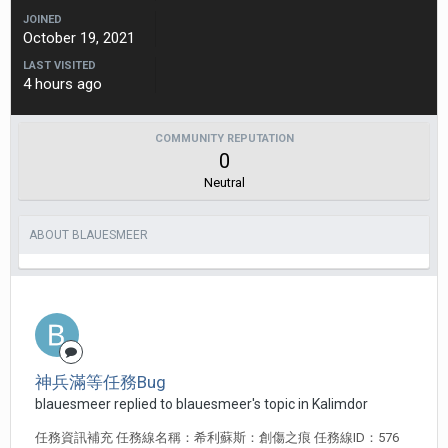
JOINED
October 19, 2021
LAST VISITED
4 hours ago
COMMUNITY REPUTATION
0
Neutral
ABOUT BLAUESMEER
神兵滿等任務Bug
blauesmeer replied to blauesmeer's topic in
Kalimdor
任務資訊補充 任務線名稱：希利蘇斯：創傷之痕 任務線ID：576